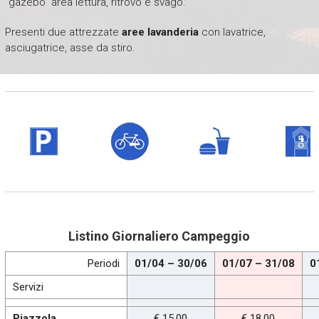
“gazebo” area lettura, ritrovo e svago.
Presenti due attrezzate
aree lavanderia
con lavatrice,
asciugatrice, asse da stiro.
Listino Giornaliero Campeggio
Periodi
01/04 – 30/06
01/07 – 31/08
0
Servizi
Piazzola
€ 15,00
€ 18,00