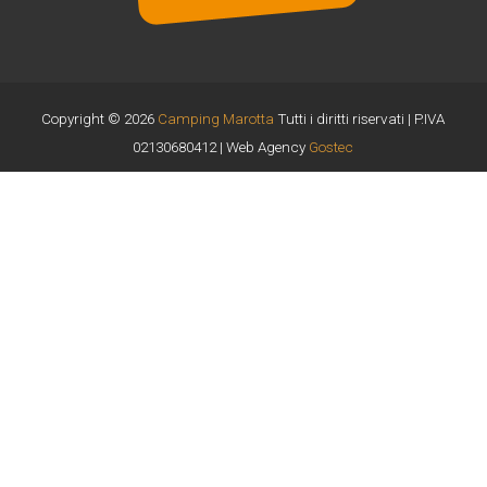
Copyright © 2026
Camping Marotta
Tutti i diritti riservati | P.IVA
02130680412 | Web Agency
Gostec