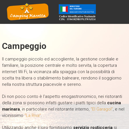
CAMPING MAROTTA
Camping Marotta
Campeggio
Il campeggio piccolo ed accogliente, la gestione cordiale e
familiare, la posizione centrale e molto servita, la copertura
internet Wi Fi, la vicinanza alla spiaggia con la possibilità di
scelta tra libera o stabilimento balneare, rendono il soggiorno
nella nostra struttura piacevole e sereno.
Di non poco conto è l’aspetto enogastronomico, nei ristoranti
della zona si possono infatti gustare i piatti tipici della
cucina
marinara
, in particolare nel ristorante interno,
“El Garagol”
, e nel
vicinissimo
“La Riva”
.
Utilizzando anche il loro fornitissimo
servizio rosticceria
si