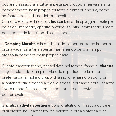
potranno assaporare tutte le pietanze proposte nei vari menù
comodamente nella propria roulotte o camper che sia, come
se foste seduti ad uno dei loro tavoli.
Comodo è anche il nostro
chiosco bar
sulla spiaggia, ideale per
colazioni, merende, aperitivi o veloci spuntini, ammirando il mare
ed ascoltando lo sciabordio delle onde.
Il
Camping Marotta
è la struttura ideale per chi cerca la libertà
di una vacanza all’aria aperta, mantenendo però al tempo
stesso la comodità della propria casa.
Queste caratteristiche, consolidate nel tempo, fanno di
Marotta
in generale e del Camping Marotta in particolare la meta
preferita da famiglie o gruppi di amici che hanno bisogno di
allontanarsi dalla frenesia e dallo stress, cercando nella vacanza
il vero riposo fisico e mentale contornato da servizi
confortevoli.
Si pratica
attività sportiva
e corsi gratuiti di ginnastica dolce e
ci si diverte nel “campetto” polivalente in erba sintetica o nel